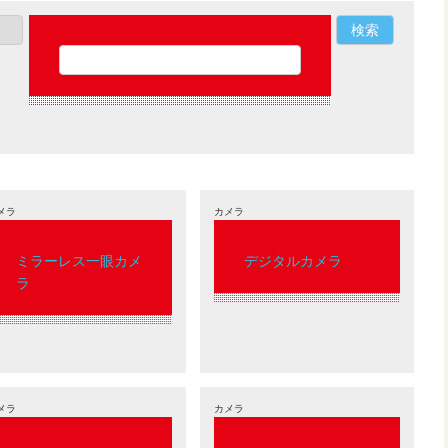
メラ
カメラ
ミラーレス一眼カメ
デジタルカメラ
ラ
メラ
カメラ