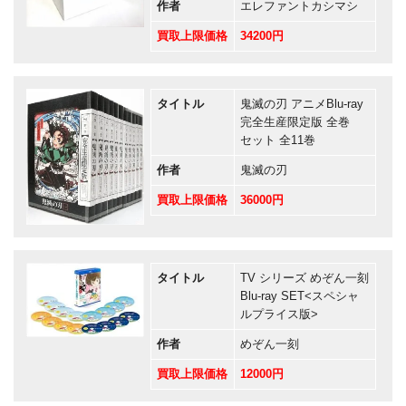
作者
エレファントカシマシ
買取上限価格
34200円
タイトル
鬼滅の刃 アニメBlu-ray
完全生産限定版 全巻
セット 全11巻
作者
鬼滅の刃
買取上限価格
36000円
タイトル
TV シリーズ めぞん一刻
Blu-ray SET<スペシャ
ルプライス版>
作者
めぞん一刻
買取上限価格
12000円