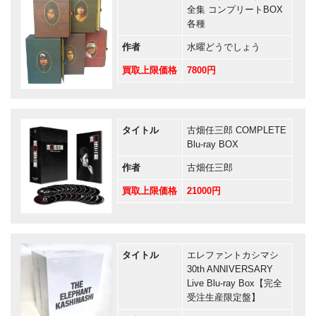
全集 コンプリートBOX
各種
作者
水曜どうでしょう
買取上限価格
7800円
タイトル
古畑任三郎 COMPLETE
Blu-ray BOX
作者
古畑任三郎
買取上限価格
21000円
タイトル
エレファントカシマシ
30th ANNIVERSARY
Live Blu-ray Box【完全
受注生産限定盤】