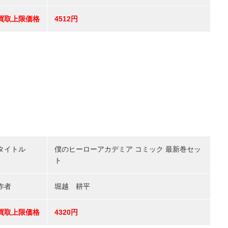
買取上限価格
4512円
タイトル
僕のヒーローアカデミア コミック 最新巻セッ
ト
作者
堀越 耕平
買取上限価格
4320円