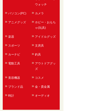
ウォッチ
パソコン(PC)
カメラ
アニメグッズ
ホビー・おもち
ゃ(玩具)
楽器
アイドルグッズ
スポーツ
文房具
カーナビ
釣具
電動工具
アウトドアグッ
ズ
美容機器
コスメ
ブランド品
金・貴金属
時計
オーディオ