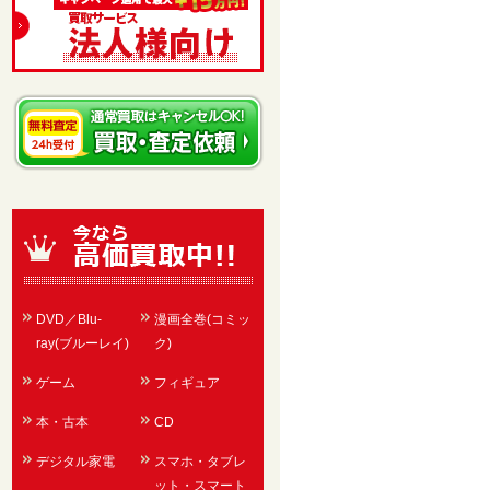
DVD／Blu-
漫画全巻(コミッ
ray(ブルーレイ)
ク)
ゲーム
フィギュア
本・古本
CD
デジタル家電
スマホ・タブレ
ット・スマート