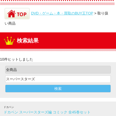
DVD・ゲーム・本・買取のBUY王TOP
>
取り扱
い商品
検索結果
10件ヒットしました
ドカベン
ドカベン スーパースターズ編 コミック 全45巻セット