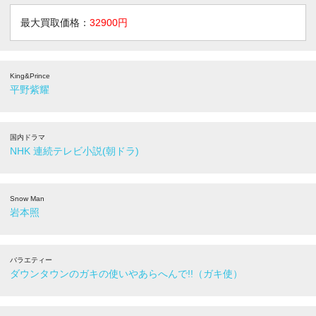
最大買取価格：
32900円
King&Prince
平野紫耀
国内ドラマ
NHK 連続テレビ小説(朝ドラ)
Snow Man
岩本照
バラエティー
ダウンタウンのガキの使いやあらへんで!!（ガキ使）