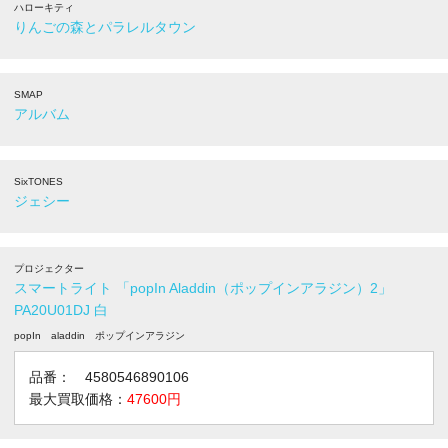
ハローキティ
りんごの森とパラレルタウン
SMAP
アルバム
SixTONES
ジェシー
プロジェクター
スマートライト 「popIn Aladdin（ポップインアラジン）2」
PA20U01DJ 白
popIn aladdin ポップインアラジン
品番： 4580546890106
最大買取価格：
47600円