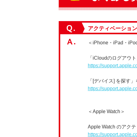
アクティベーショ
＜iPhone・iPad・iPod
「iCloudのログア
https://support.apple.
「[デバイス] を探す
https://support.apple.
＜Apple Watch＞
Apple Watch 
https://support.apple.