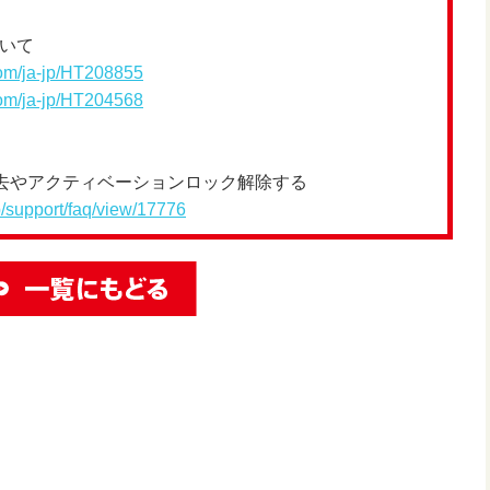
いて
com/ja-jp/HT208855
com/ja-jp/HT204568
去やアクティベーションロック解除する
p/support/faq/view/17776