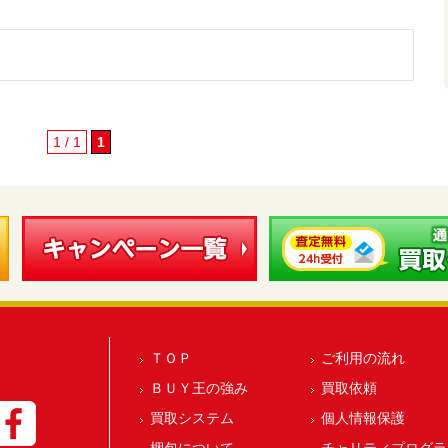
1 / 1
1
ＴＯＰ
ご利用の流れ
ＢＵＹ王の強み
買取依頼
買取システム
個人情報保護