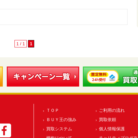
1 / 1
1
ＴＯＰ
ご利用の流れ
ＢＵＹ王の強み
買取依頼
買取システム
個人情報保護