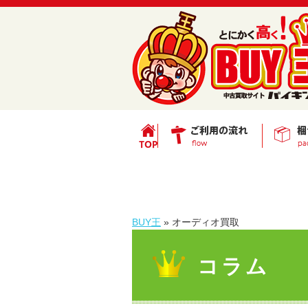
BUY王
»
オーディオ買取
コラム